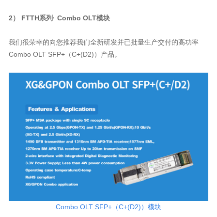
2） FTTH系列
· Combo OLT模块
Combo OLT SFP+（C+(D2)）产品。
Combo OLT SFP+（C+(D2)）模块