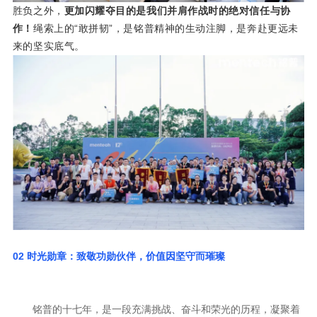
胜负之外，
作！
来的坚实底气。
02
时光勋章：致敬功勋伙伴，价值因坚守而璀璨