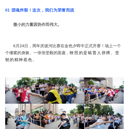
01
团魂炸
裂！这次，我们为荣誉而战
微小的力量因协作而伟大。
个绷紧的身躯、一张张坚毅的面庞，
韧的精神底色
。