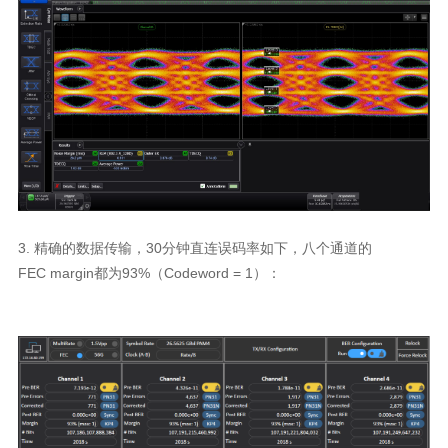
FEC margin都为93%（Codeword = 1）：