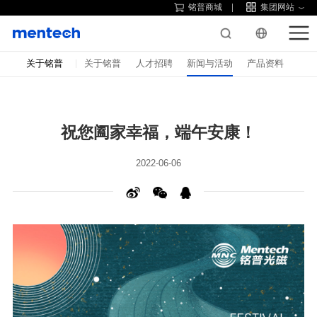
铭普商城
集团网站
关于铭普
关于铭普
人才招聘
新闻与活动
产品资料
祝您阖家幸福，端午安康！
2022-06-06