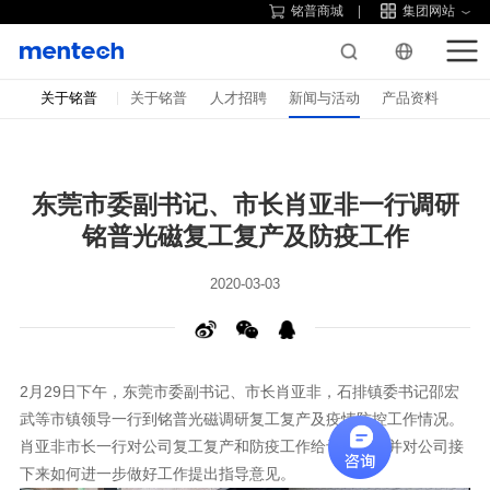
铭普商城
集团网站
关于铭普
关于铭普
人才招聘
新闻与活动
产品资料
铭普光磁复工复产及防疫工作
2020-03-03
2
月
29
日
下午，
东莞
市委副书记、市长肖亚非
，
石排
武
等市镇领导
一行
到铭普光磁
调研复工复产及
疫情防控
工作情况。
肖亚非市长一行对公司
复工复产和防疫工作给予肯定，并对
公司接
下来
如何
进一步做好工作提出指导意见。