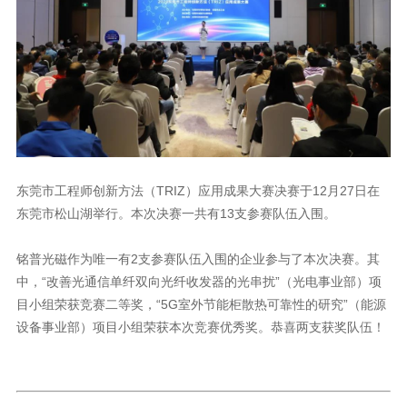
东莞市松山湖举行。本次决赛一共有13支参赛队伍入围。
设备事业部）项目小组荣获本次竞赛优秀奖。恭喜两支获奖队伍！