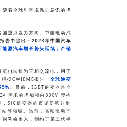
讲报告中提出：
据CWIEME报告，
55%