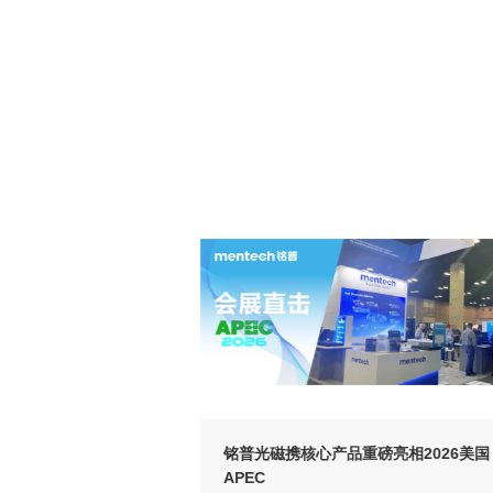
V+ 2026）
APEC